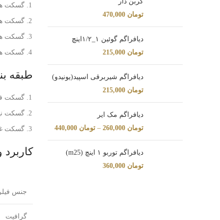
کربن دار
گسکت های
تومان
470,000
گسکت های
گسکت های رینگی :
دیافراگم گوئین ۱_۱/۲اینچ
تومان
215,000
گسکت های پو
طبقه ب
دیافراگم شیربرقی اسپید(یونیدو)
تومان
215,000
گسکت فل
گسکت نیم
دیافراگم مک ایر
تومان
260,000
–
تومان
440,000
گسکت غیر فلزی (آزبست
کاربرد 
دیافراگم توربو ۱ اینچ (m25)
تومان
360,000
جنس فیلر
گرافیت