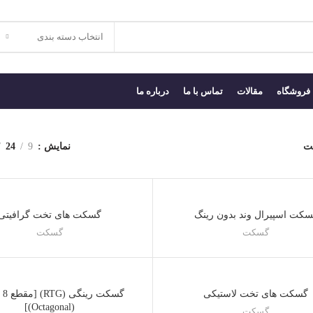
انتخاب دسته بندی
فروشگاه
مقالات
تماس با ما
درباره ما
ت
نمایش
9
24
کت اسپیرال وند بدون رینگ
گسکت های تخت گرافیتی
گسکت
گسکت
گسکت های تخت لاستیکی
گسکت
(Octagonal)]
گسکت