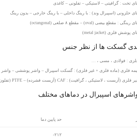
 تخت : گرافیتی – لاستیکی – تفلونی – کاغذی
 حلزونی (اسپیرال وند) : با رینگ داخلی – با رینگ خارجی – بدون رینگ
 مقطع بیضی (oval) – مقطع ۸ ضلعی (octangonal)
شش فلزی (metal jacket)
ندی گسکت ها از نظر جنس
زی : فولادی ، مسی ، …
ه فلزی (ماده فلزی + غیر فلزی) : گسکت اسپیرال – واشر پوششی – واشر شان
 ، لاستیکی ، گرافیت) : CAF (آزبست فشرده) – PTFE (تفلون) – پودر سرامیک – CNAF (غیر آزبست فشرده)
واشرهای اسپیرال در دماهای مختلف
حد پایین دما
۲۱۲-