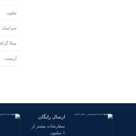
تفلون
سرامیک
میکا گراف
آزبست
ارسال رایگان
سفارشات بیشتر از
1 میلیون