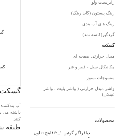
رابرسیت ولو
رینگ پیستون (گاید رینگ)
رینگ های آب بندی
گسکت
گردگیر(کاسه نمد)
گسکت
مبدل حرارتی صفحه ای
مکانیکال سیل - فیبر و فنر
گسک
منسوجات نسوز
واشر مبدل حرارتی ( واشر پلیت ، واشر
گسکت ها (t
عینکی)
آب بندکننده
داشته می شو
کنند.
محصولات
طبقه بن
دیافراگم گوئین ۱_۱/۲اینچ تفلون