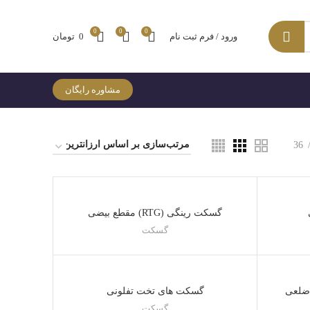
0
0
0
ورود / فرم ثبت نام
0
تومان
مشاوره رایگان
36
گسکت رینگی (RTG) مقطع بیضی
گسکت
 رینگی (RTG) [مقطع 8 ضلعی
گسکت های تخت تفلونی
گسکت