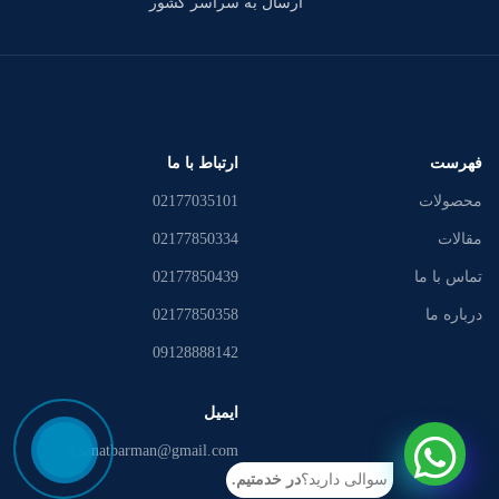
ارسال به سراسر کشور
فهرست
ارتباط با ما
محصولات
02177035101
مقالات
02177850334
تماس با ما
02177850439
درباره ما
02177850358
09128888142
ایمیل
a.sanatbarman@gmail.com
سوالی دارید؟
در خدمتیم.