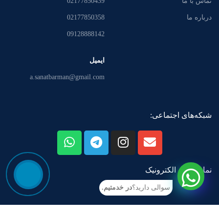
تماس با ما
02177850439
درباره ما
02177850358
09128888142
ایمیل
a.sanatbarman@gmail.com
شبکه‌های اجتماعی:
نماد اعتماد الکترونیک
سوالی دارید؟
در خدمتیم.
آدرس: