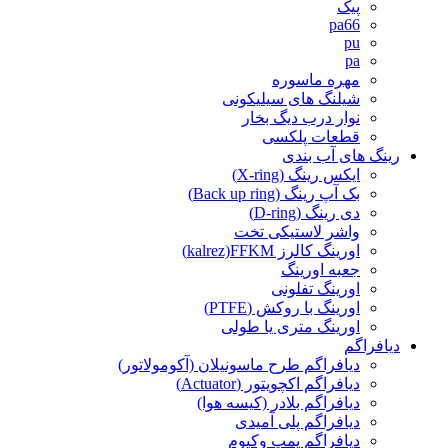
پیک
pa66
pu
pa
مهره ماسوره
شیلنگ های سیلیکونی
نوار درب دیگ بخار
قطعات پلکسی
رینگ های آب بندی
ایکس رینگ (X-ring)
بک آپ رینگ (Back up ring)
دی رینگ (D-ring)
واشر لاستیکی تخت
اورینگ کالرز kalrez)FFKM)
جعبه اورینگ
اورینگ تفلونی
اورینگ با روکش (PTFE)
اورینگ متری یا طولی
دیافراگم
دیافراگم طرح ماسونیلان (آکومولاتور)
دیافراگم اکچویتور (Actuator)
دیافراگم بلادر (کیسه هوا)
دیافراگم پلی آمیدی
دیافراگم پمپ وکیوم