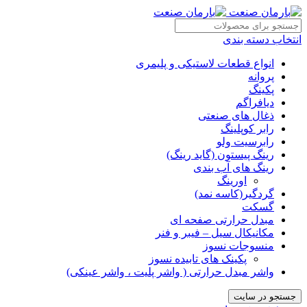
انتخاب دسته بندی
انواع قطعات لاستیکی و پلیمری
پروانه
پکینگ
دیافراگم
ذغال های صنعتی
رابر کوپلینگ
رابرسیت ولو
رینگ پیستون (گاید رینگ)
رینگ های آب بندی
اورینگ
گردگیر(کاسه نمد)
گسکت
مبدل حرارتی صفحه ای
مکانیکال سیل – فیبر و فنر
منسوجات نسوز
پکینک های تابیده نسوز
واشر مبدل حرارتی ( واشر پلیت ، واشر عینکی)
جستجو در سایت