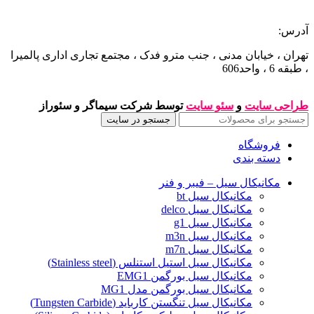
آدرس:
تهران ، خیابان مدنی ، جنب مترو فدک ، مجتمع تجاری اداری پالمیرا
، طبقه 6 ، واحد606
طراحی سایت
و
سئو سایت
توسط شرکت سیماگر و سئوراز
جستجو در سایت
فروشگاه
دسته بندی
مکانیکال سیل – فیبر و فنر
مکانیکال سیل bt
مکانیکال سیل delco
مکانیکال سیل g1
مکانیکال سیل m3n
مکانیکال سیل m7n
مکانیکال سیل استیل استنلس (Stainless steel)
مکانیکال سیل بورگمن EMG1
مکانیکال سیل بورگمن مدل MG1
مکانیکال سیل تنگستن کارباید (Tungsten Carbide)