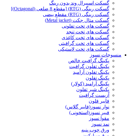
گسکت اسپیرال وند بدون رینگ
گسکت رینگی (RTG) [مقطع 8 ضلعی (Octagonal)]
گسکت رینگی (RTG) مقطع بیضی
گسکت متال جکت (Metal jacket)
گسکت های تخت تفلونی
گسکت های تخت تنجد
گسکت های تخت کاغذی
گسکت های تخت گرافیتی
گسکت های تخت لاستیکی
منسوجات نسوز
پکینگ گرافیت خالص
پکینگ تفلون گرافیت
پکینگ تفلون آرامید
پکینگ تفلون
پکینگ آرامید (کولار)
پکینگ شیر تفلون
آزبست گرافیت
فایبر فلون
نوار نسوز(فایبر گلاس)
فیبر نسوز(استخونی)
مقوا نسوز
نمد نسوز
ورق چوب پنبه
ورق سیلیکون