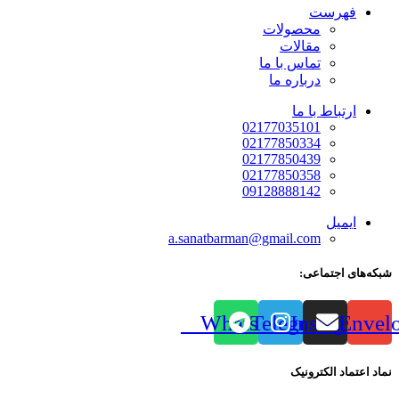
فهرست
محصولات
مقالات
تماس با ما
درباره ما
ارتباط با ما
02177035101
02177850334
02177850439
02177850358
09128888142
ایمیل
a.sanatbarman@gmail.com
شبکه‌های اجتماعی:
Whatsapp
Telegram
Instagram
Envel
نماد اعتماد الکترونیک