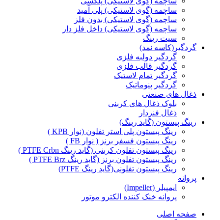
ساچمه (گوی لاستیکی) پلکسی
ساچمه (گوی لاستیکی) پلی آمید
ساچمه (گوی لاستیکی) بدون فلز
ساچمه (گوی لاستیکی) داخل فلز دار
سیت رینگ
گردگیر(کاسه نمد)
گردگیر دولبه فلزی
گردگیر قالب فلزی
گردگیر تمام لاستیک
گردگیر پنوماتیک
ذغال های صنعتی
بلوک ذغال های کربنی
ذغال فنردار
رینگ پیستون (گاید رینگ)
رینگ پیستون پلی استر تفلون (نوار KPB )
رینگ پیستون فسفر برنز ( نوار FB )
رینگ پیستون تفلون کربنی (گاید رینگ PTFE Crbn )
رینگ پیستون تفلون برنز (گاید رینگ PTFE Brz )
رینگ پیستون تفلونی(گاید رینگ PTFE)
پروانه
ایمپیلر (Impeller)
پروانه خنک کننده الکترو موتور
صفحه اصلی