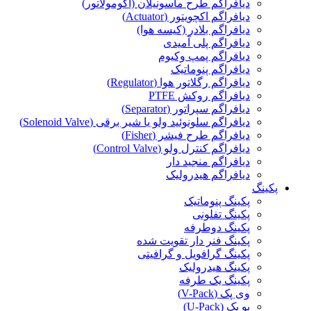
دیافراگم طرح ماسونیلان (آکومولاتور)
دیافراگم اکچویتور (Actuator)
دیافراگم بلادر (کیسه هوا)
دیافراگم پلی آمیدی
دیافراگم پمپ وکیوم
دیافراگم پنوماتیک
دیافراگم رگلاتور هوا (Regulator)
دیافراگم روکش PTFE
دیافراگم سپراتور (Separator)
دیافراگم سلونوئید ولو یا شیر برقی (Solenoid Valve)
دیافراگم طرح فیشر (Fisher)
دیافراگم کنترل ولو (Control Valve)
دیافراگم منجید دار
دیافراگم هیدرولیک
پکینگ
پکینگ پنوماتیک
پکینگ تفلونی
پکینگ دوطرفه
پکینگ فنر دار تقویت شده
پکینگ گرافویل و گرافیتی
پکینگ هیدرولیک
پکینگ یک طرفه
وی پک (V-Pack)
یو پک (U-Pack)