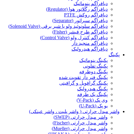
دیافراگم پنوماتیک
دیافراگم رگلاتور هوا (Regulator)
دیافراگم روکش PTFE
دیافراگم سپراتور (Separator)
دیافراگم سلونوئید ولو یا شیر برقی (Solenoid Valve)
دیافراگم طرح فیشر (Fisher)
دیافراگم کنترل ولو (Control Valve)
دیافراگم منجید دار
دیافراگم هیدرولیک
پکینگ
پکینگ پنوماتیک
پکینگ تفلونی
پکینگ دوطرفه
پکینگ فنر دار تقویت شده
پکینگ گرافویل و گرافیتی
پکینگ هیدرولیک
پکینگ یک طرفه
وی پک (V-Pack)
یو پک (U-Pack)
واشر مبدل حرارتی ( واشر پلیت ، واشر عینکی)
واشر مبدل حرارتی (SWEP)
واشر مبدل حرارتی (Fischer)
واشر مبدل حرارتی (Mueller)