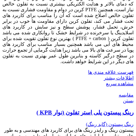
که دمای بالاتر و هدایت الکتریکی بیشتری نسبت به تفلون خالص
نیاز است، همچنین PTFE کربن در دوام و مقاومت فشاری نسبت به
تفلون خالص اصلاح شده است که آن را مناسب برای کاربرد های
تحت فشار می کند، تفلون کربن دارای مقاومت ها خوب در برابر
خرش، تحمل فشار، پوشش سطح و نیز سایش در کاربرد های
اسلایدینگ یا سرخرنده در شرایط خشک تا روانکاری شده می باشد
تفلون کربن ( PTFE + carbon ) بهترین نوع تفلون تقویت شده برای
محیط های آبی می باشد همچنین بسیار مناسب برای کاربرد های
پویا در سرعت های بالا می باشد زیرا هدایت گرمایی از تجمع حرارت
در سطح درگیر کاسته و بنابرین طول عمر بهتری نسبت به تفلون
های دیگر در این شرایط خواهد داشت.
فهرست علاقه مندی ها
اطلاعات بیشتر
مشاهده سریع
مقایسه
بستن
رینگ پیستون پلی استر تفلون (نوار KPB )
رینگ پیستون (گاید رینگ)
پیستون رینگ و رایدر رینگ های برای کاربرد های مهندسی و به طور
خاص متناسب با پارامتر های عملیاتی شما برای طیف وسیعی از