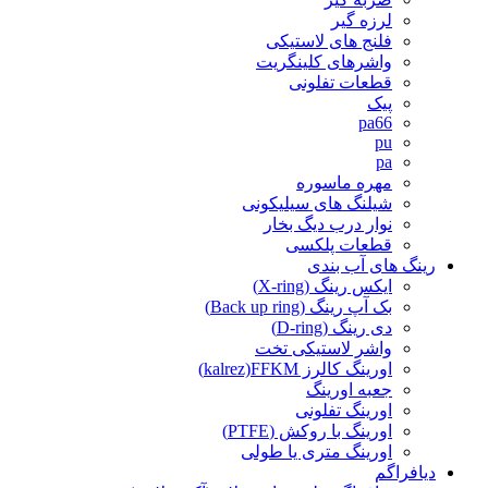
لرزه گیر
فلنج های لاستیکی
واشرهای کلینگریت
قطعات تفلونی
پیک
pa66
pu
pa
مهره ماسوره
شیلنگ های سیلیکونی
نوار درب دیگ بخار
قطعات پلکسی
رینگ های آب بندی
ایکس رینگ (X-ring)
بک آپ رینگ (Back up ring)
دی رینگ (D-ring)
واشر لاستیکی تخت
اورینگ کالرز kalrez)FFKM)
جعبه اورینگ
اورینگ تفلونی
اورینگ با روکش (PTFE)
اورینگ متری یا طولی
دیافراگم