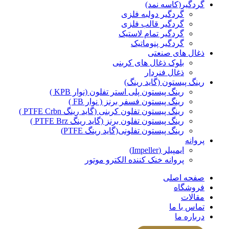
گردگیر(کاسه نمد)
گردگیر دولبه فلزی
گردگیر قالب فلزی
گردگیر تمام لاستیک
گردگیر پنوماتیک
ذغال های صنعتی
بلوک ذغال های کربنی
ذغال فنردار
رینگ پیستون (گاید رینگ)
رینگ پیستون پلی استر تفلون (نوار KPB )
رینگ پیستون فسفر برنز ( نوار FB )
رینگ پیستون تفلون کربنی (گاید رینگ PTFE Crbn )
رینگ پیستون تفلون برنز (گاید رینگ PTFE Brz )
رینگ پیستون تفلونی(گاید رینگ PTFE)
پروانه
ایمپیلر (Impeller)
پروانه خنک کننده الکترو موتور
صفحه اصلی
فروشگاه
مقالات
تماس با ما
درباره ما