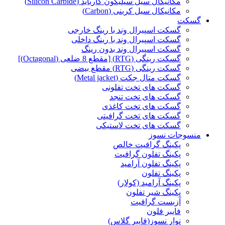
مکانیکال سیل سیلیکون کارباید (Silicon Carbide)
مکانیکال سیل کربنی (Carbon)
گسکت
گسکت اسپیرال وند با رینگ خارجی
گسکت اسپیرال وند با رینگ داخلی
گسکت اسپیرال وند بدون رینگ
گسکت رینگی (RTG) [مقطع 8 ضلعی (Octagonal)]
گسکت رینگی (RTG) مقطع بیضی
گسکت متال جکت (Metal jacket)
گسکت های تخت تفلونی
گسکت های تخت تنجد
گسکت های تخت کاغذی
گسکت های تخت گرافیتی
گسکت های تخت لاستیکی
منسوجات نسوز
پکینگ گرافیت خالص
پکینگ تفلون گرافیت
پکینگ تفلون آرامید
پکینگ تفلون
پکینگ آرامید (کولار)
پکینگ شیر تفلون
آزبست گرافیت
فایبر فلون
نوار نسوز(فایبر گلاس)