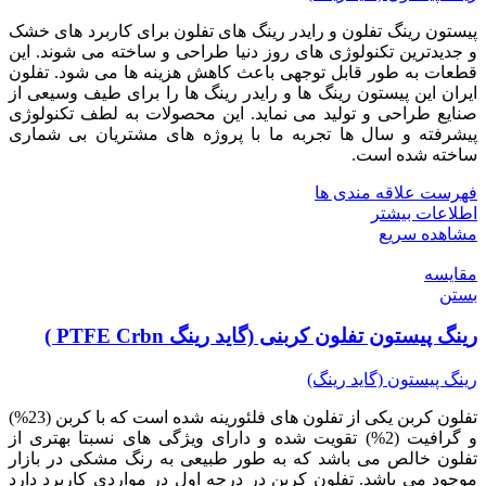
پیستون رینگ تفلون و رایدر رینگ های تفلون برای کاربرد های خشک
و جدیدترین تکنولوژی های روز دنیا طراحی و ساخته می شوند. این
قطعات به طور قابل توجهی باعث کاهش هزینه ها می شود. تفلون
ایران این پیستون رینگ ها و رایدر رینگ ها را برای طیف وسیعی از
صنایع طراحی و تولید می نماید. این محصولات به لطف تکنولوژی
پیشرفته و سال ها تجربه ما با پروژه های مشتریان بی شماری
ساخته شده است.
فهرست علاقه مندی ها
اطلاعات بیشتر
مشاهده سریع
مقایسه
بستن
رینگ پیستون تفلون کربنی (گاید رینگ PTFE Crbn )
رینگ پیستون (گاید رینگ)
تفلون کربن یکی از تفلون های فلئورینه شده است که با کربن (23%)
و گرافیت (2%) تقویت شده و دارای ویژگی های نسبتا بهتری از
تفلون خالص می باشد که به طور طبیعی به رنگ مشکی در بازار
موجود می باشد. تفلون کربن در درجه اول در مواردی کاربرد دارد