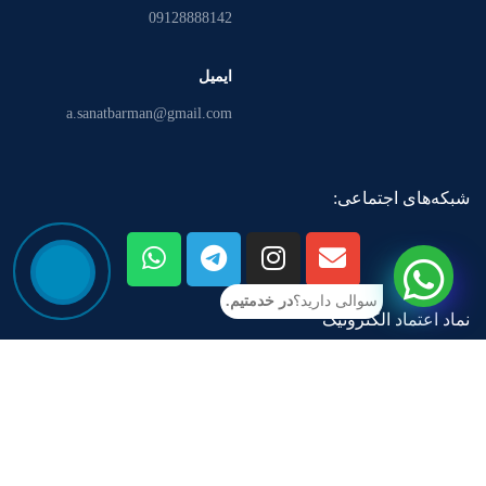
09128888142
ایمیل
a.sanatbarman@gmail.com
شبکه‌های اجتماعی:
سوالی دارید؟
در خدمتیم.
نماد اعتماد الکترونیک
آدرس:
تهران ، خیابان مدنی ، جنب مترو فدک ، مجتمع تجاری اداری
پالمیرا ، طبقه 6 ، واحد606