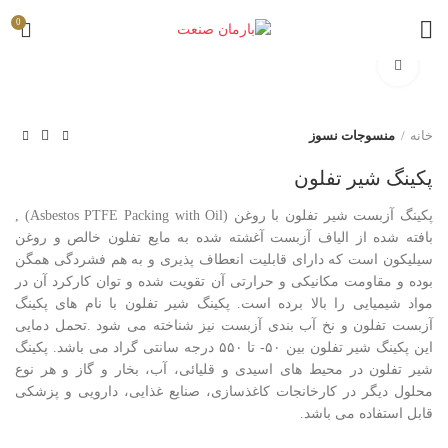
0
برای بزرگنمایی کلیک کنید
خانه
منسوجات نسوز
پکینگ شیر تفلون
پکینگ آزبست شیر تفلون با روغن (Asbestos PTFE Packing with Oil) ,
بافته شده از الیاف آزبست آغشته شده به مایع تفلون خالص و روغن
سیلیکون است که دارای قابلیت انعطاف پذیری و به هم فشردگی همگن
بوده و مقاومت مکانیکی و حرارتی آن تقویت شده و توان کارکرد آن در
مواد شیمیایی را بالا برده است. پکینگ شیر تفلون با نام های پکینگ
آزبست تفلون و نخ آب بندی آزبست نیز شناخته می شود .تحمل دمایی
این پکینگ شیر تفلون بین ۵۰- تا ۵۵۰ درجه سانتی گراد می باشد. پکینگ
شیر تفلون در محیط های اسیدی و قلیائی، آب، بخار و گاز و هر نوع
محلول دیگر در کارخانجات کاغذسازی، صنایع غذایی، دارویی و پزشکی
قابل استفاده می باشد.